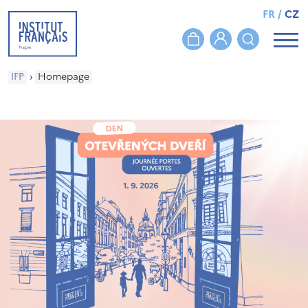
FR
/
CZ
IFP
›
Homepage