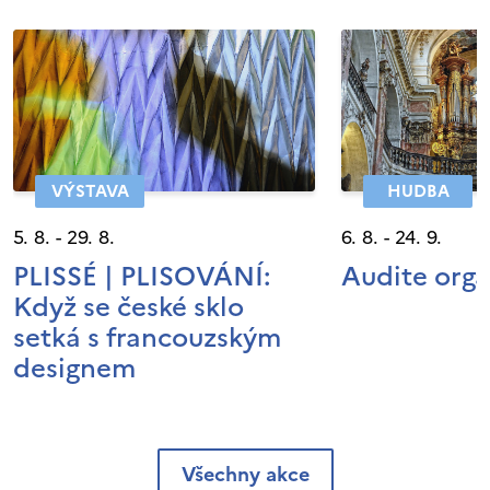
VÝSTAVA
HUDBA
5. 8. - 29. 8.
6. 8. - 24. 9.
PLISSÉ | PLISOVÁNÍ:
Audite org
Když se české sklo
setká s francouzským
designem
Všechny akce