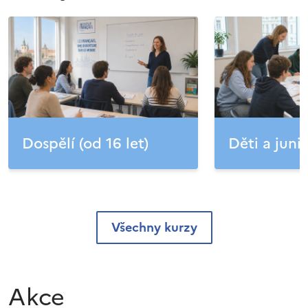
Dospělí (od 16 let)
Děti a junio
Všechny kurzy
Akce