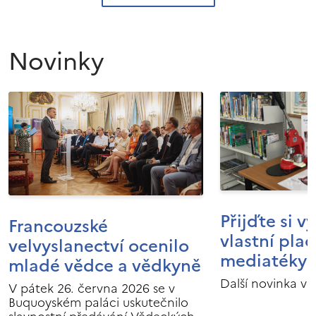
Novinky
Přijďte si v
Francouzské
vlastní pla
velvyslanectví ocenilo
mediatéky I
mladé vědce a vědkyně
Další novinka v 
V pátek 26. června 2026 se v
Buquoyském paláci uskutečnilo