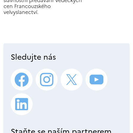
slavnostní předávání Vědeckých
cen Francouzského
velvyslanectví.
Sledujte nás
Staňte se naším partnerem