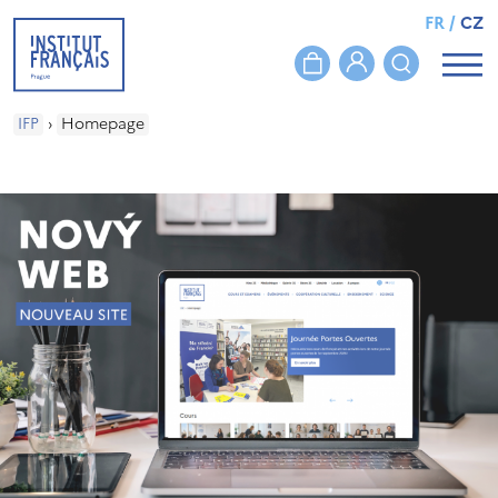
FR
/
CZ
IFP
›
Homepage