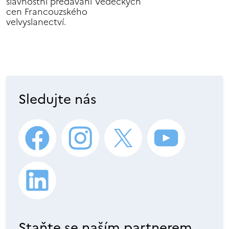
slavnostní předávání Vědeckých
cen Francouzského
velvyslanectví.
Sledujte nás
Staňte se naším partnerem