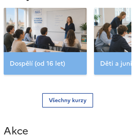
Dospělí (od 16 let)
Děti a junio
Všechny kurzy
Akce