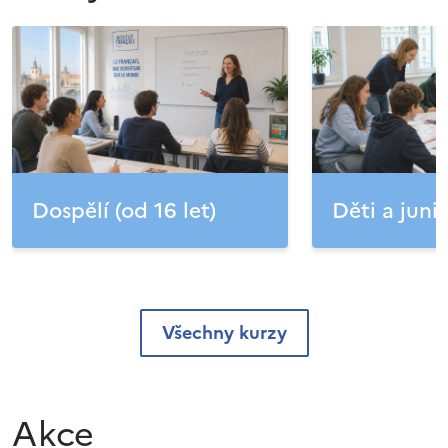
Dospělí (od 16 let)
Děti a junio
Všechny kurzy
Akce