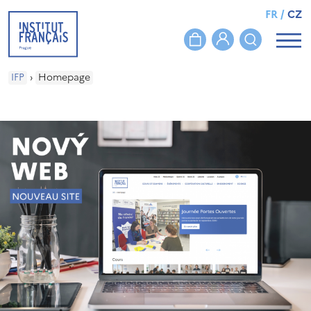
FR
/
CZ
IFP
›
Homepage