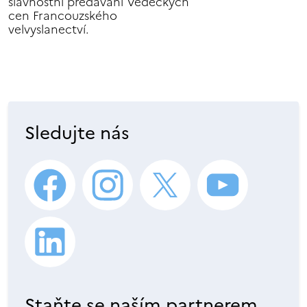
slavnostní předávání Vědeckých
cen Francouzského
velvyslanectví.
Sledujte nás
Staňte se naším partnerem