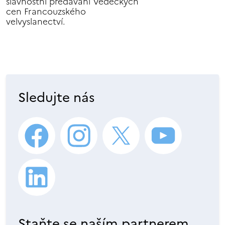
slavnostní předávání Vědeckých
cen Francouzského
velvyslanectví.
Sledujte nás
Staňte se naším partnerem