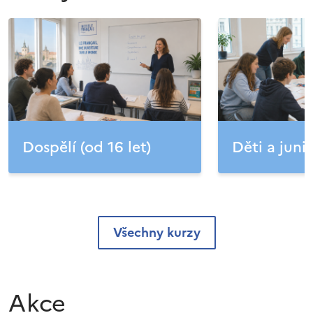
Dospělí (od 16 let)
Děti a junio
Všechny kurzy
Akce