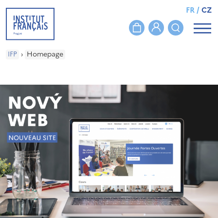
FR
/
CZ
IFP
›
Homepage