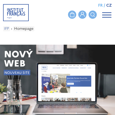
FR
/
CZ
IFP
›
Homepage