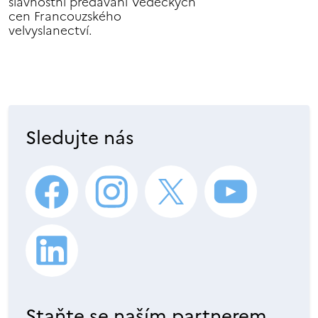
slavnostní předávání Vědeckých
cen Francouzského
velvyslanectví.
Sledujte nás
Staňte se naším partnerem