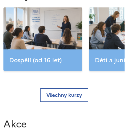
Dospělí (od 16 let)
Děti a junio
Všechny kurzy
Akce