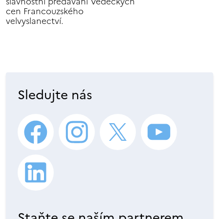
slavnostní předávání Vědeckých
cen Francouzského
velvyslanectví.
Sledujte nás
Staňte se naším partnerem