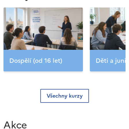
Dospělí (od 16 let)
Děti a junio
Všechny kurzy
Akce