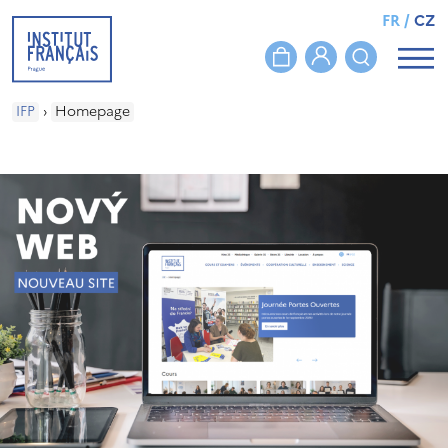
FR
/
CZ
IFP
›
Homepage