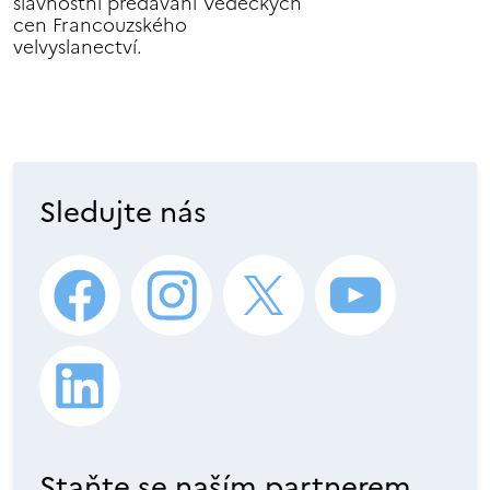
slavnostní předávání Vědeckých
cen Francouzského
velvyslanectví.
Sledujte nás
Staňte se naším partnerem