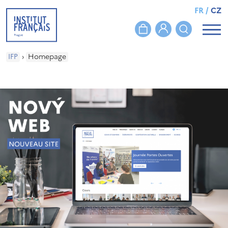
FR
/
CZ
IFP
›
Homepage