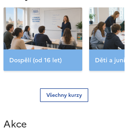
Dospělí (od 16 let)
Děti a junio
Všechny kurzy
Akce