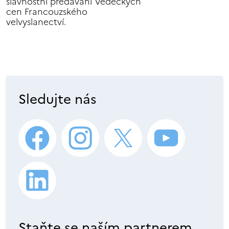
slavnostní předávání Vědeckých
cen Francouzského
velvyslanectví.
Sledujte nás
Staňte se naším partnerem