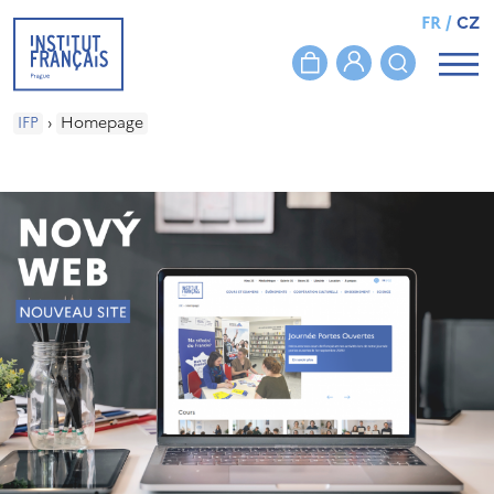
FR
/
CZ
IFP
›
Homepage