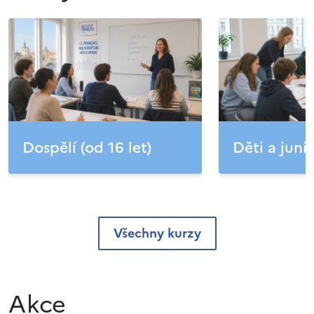
Dospělí (od 16 let)
Děti a junio
Všechny kurzy
Akce