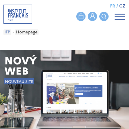
FR
/
CZ
IFP
›
Homepage