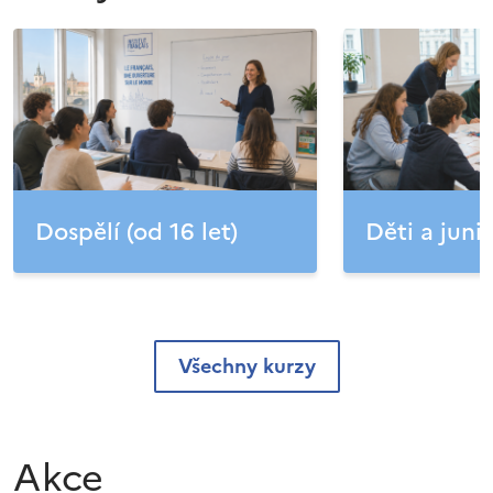
Dospělí (od 16 let)
Děti a junio
Všechny kurzy
Akce