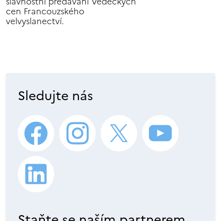
slavnostní předávání Vědeckých
cen Francouzského
velvyslanectví.
Sledujte nás
Staňte se naším partnerem