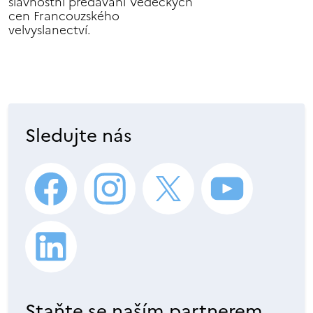
slavnostní předávání Vědeckých
cen Francouzského
velvyslanectví.
Sledujte nás
Staňte se naším partnerem