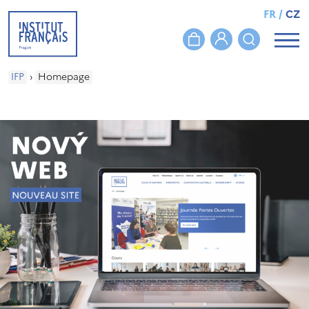
FR
/
CZ
IFP
›
Homepage