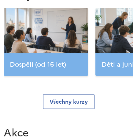
Dospělí (od 16 let)
Děti a junio
Všechny kurzy
Akce