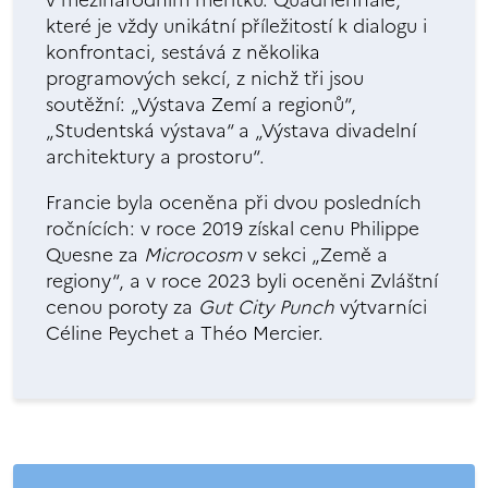
v mezinárodním měřítku. Quadriennale,
které je vždy unikátní příležitostí k dialogu i
konfrontaci, sestává z několika
programových sekcí, z nichž tři jsou
soutěžní: „Výstava Zemí a regionů“,
„Studentská výstava“ a „Výstava divadelní
architektury a prostoru“.
Francie byla oceněna při dvou posledních
ročnících: v roce 2019 získal cenu Philippe
Quesne za
Microcosm
v sekci „Země a
regiony“, a v roce 2023 byli oceněni Zvláštní
cenou poroty za
Gut City Punch
výtvarníci
Céline Peychet a Théo Mercier.