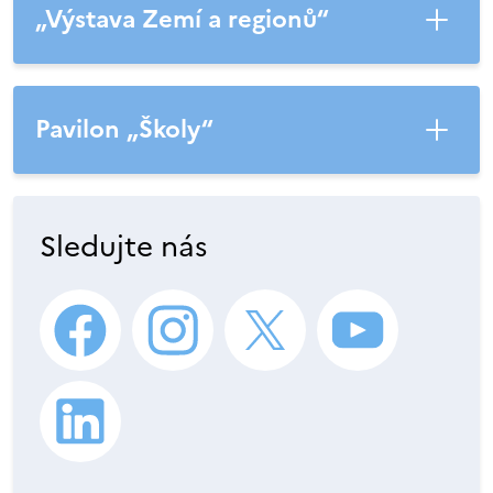
„Výstava Zemí a regionů“
Pavilon „Školy“
Sledujte nás