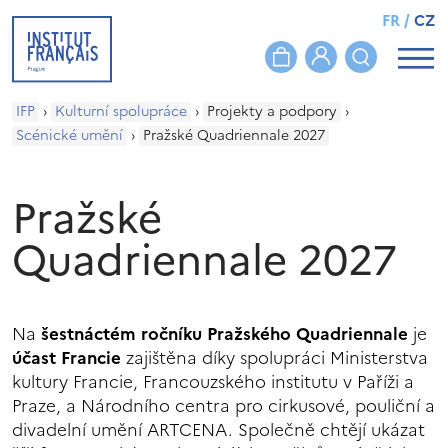
FR
/
CZ
IFP
›
Kulturní spolupráce
›
Projekty a podpory
›
Scénické umění
›
Pražské Quadriennale 2027
Pražské
Quadriennale 2027
Na
šestnáctém ročníku Pražského Quadriennale
je
účast Francie
zajištěna díky spolupráci Ministerstva
kultury Francie, Francouzského institutu v Paříži a
Praze, a Národního centra pro cirkusové, pouliční a
divadelní umění
ARTCENA. Společně chtějí ukázat