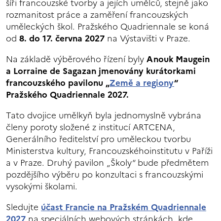
šíři francouzské tvorby a jejích umělců, stejně jako
rozmanitost práce a zaměření francouzských
uměleckých škol. Pražského Quadriennale se koná
od
8. do 17. června 2027
na Výstavišti v Praze.
Na základě výběrového řízení byly
Anouk Maugein
a Lorraine de Sagazan jmenovány kurátorkami
francouzského pavilonu „
Země a regiony
“
Pražského Quadriennale 2027.
Tato dvojice umělkyň byla jednomyslně vybrána
členy poroty složené z institucí ARTCENA,
Generálního ředitelství pro uměleckou tvorbu
Ministerstva kultury, Francouzskéhoinstitutu v Paříži
a v Praze. Druhý pavilon „Školy“ bude předmětem
pozdějšího výběru po konzultaci s francouzskými
vysokými školami.
Sledujte
účast Francie na Pražském Quadriennale
2027
na speciálních webových stránkách, kde