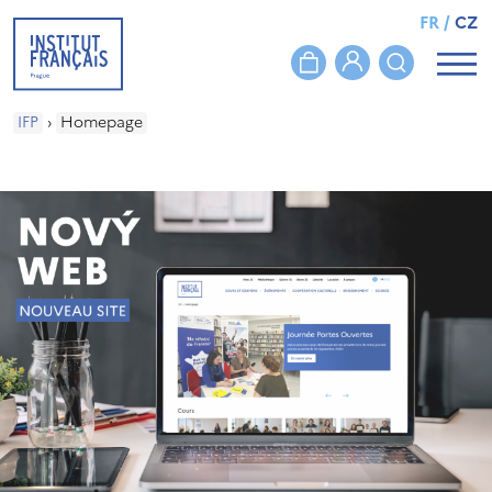
FR
/
CZ
IFP
›
Homepage