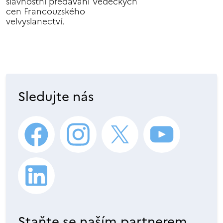
slavnostní předávání Vědeckých
cen Francouzského
velvyslanectví.
Sledujte nás
Staňte se naším partnerem