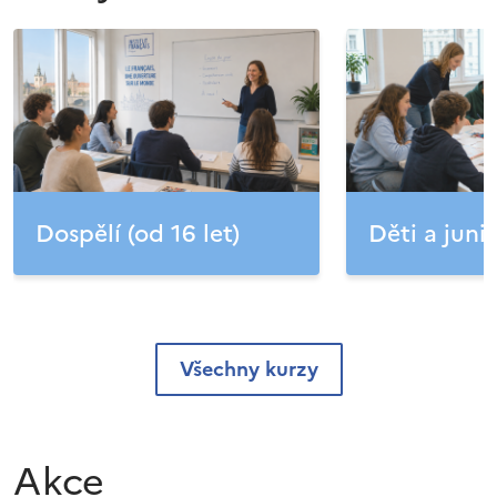
Dospělí (od 16 let)
Děti a junio
Všechny kurzy
Akce