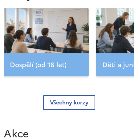
Dospělí (od 16 let)
Děti a junio
Všechny kurzy
Akce