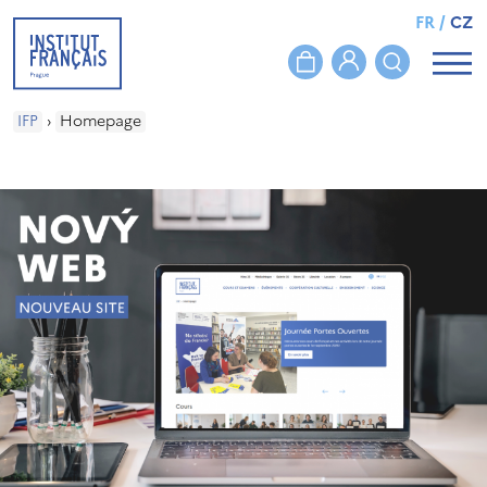
FR
/
CZ
IFP
›
Homepage