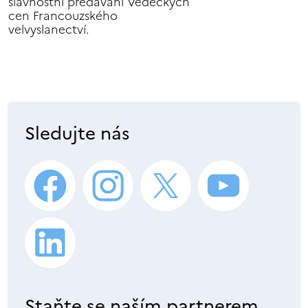
slavnostní předávání Vědeckých
cen Francouzského
velvyslanectví.
Sledujte nás
Staňte se naším partnerem