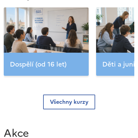
Dospělí (od 16 let)
Děti a junio
Všechny kurzy
Akce