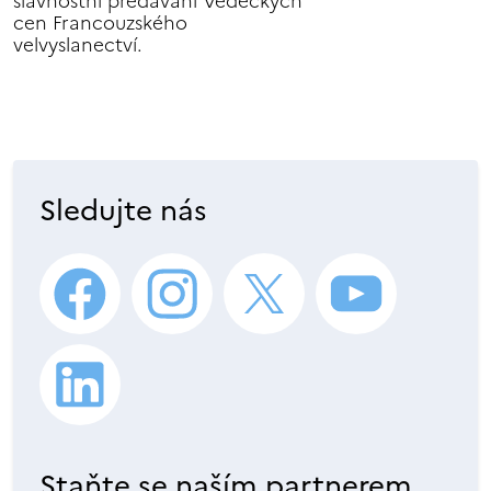
slavnostní předávání Vědeckých
cen Francouzského
velvyslanectví.
Sledujte nás
Staňte se naším partnerem