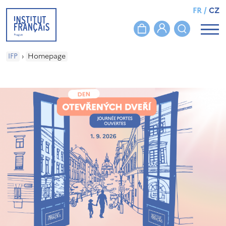
FR
/
CZ
IFP
›
Homepage