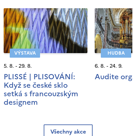
VÝSTAVA
HUDBA
5. 8. - 29. 8.
6. 8. - 24. 9.
PLISSÉ | PLISOVÁNÍ:
Audite org
Když se české sklo
setká s francouzským
designem
Všechny akce