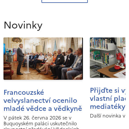
Novinky
Přijďte si v
Francouzské
vlastní pla
velvyslanectví ocenilo
mediatéky I
mladé vědce a vědkyně
Další novinka v 
V pátek 26. června 2026 se v
Buquoyském paláci uskutečnilo