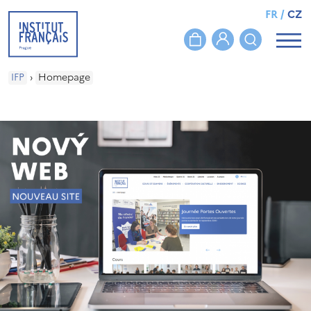
FR
/
CZ
IFP
›
Homepage