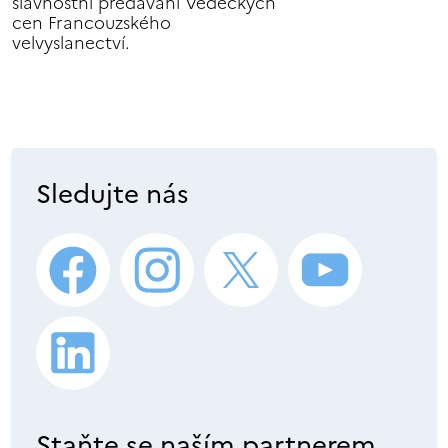
slavnostní předávání Vědeckých
cen Francouzského
velvyslanectví.
Sledujte nás
Staňte se naším partnerem