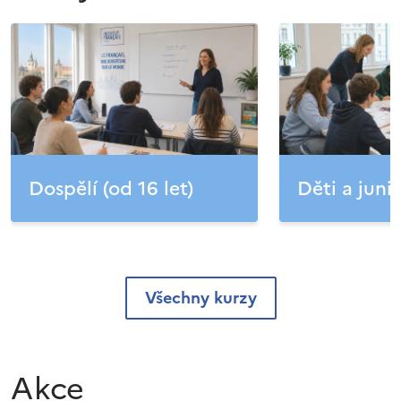
Dospělí (od 16 let)
Děti a junio
Všechny kurzy
Akce