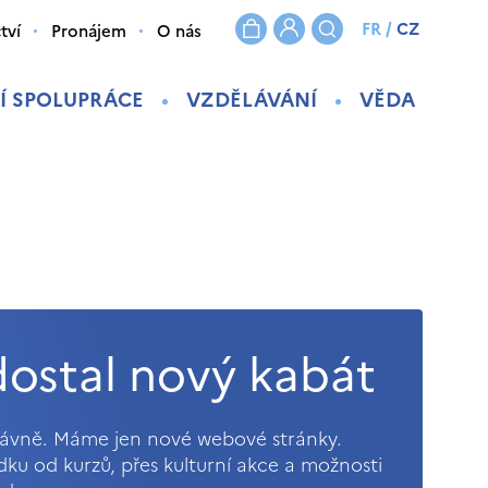
FR
/
CZ
tví
Pronájem
O nás
Í SPOLUPRÁCE
VZDĚLÁVÁNÍ
VĚDA
ostal nový kabát
právně. Máme jen nové webové stránky.
ídku od kurzů, přes kulturní akce a možnosti