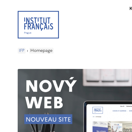
K
IFP
›
Homepage