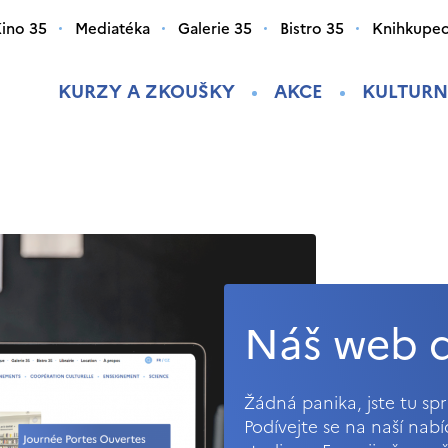
ino 35
Mediatéka
Galerie 35
Bistro 35
Knihkupec
KURZY A ZKOUŠKY
AKCE
KULTURN
Náš web d
Žádná panika, jste tu s
Podívejte se na naší nab