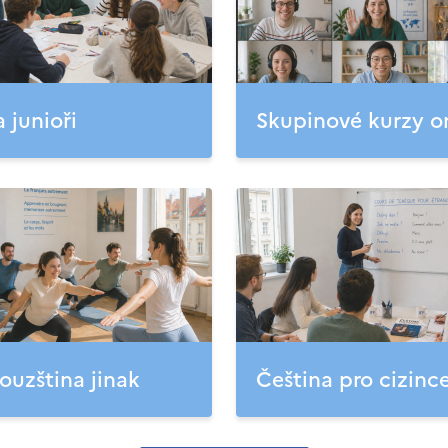
a junioři
Skupinové kurzy o
ouzština jinak
Čeština pro cizinc