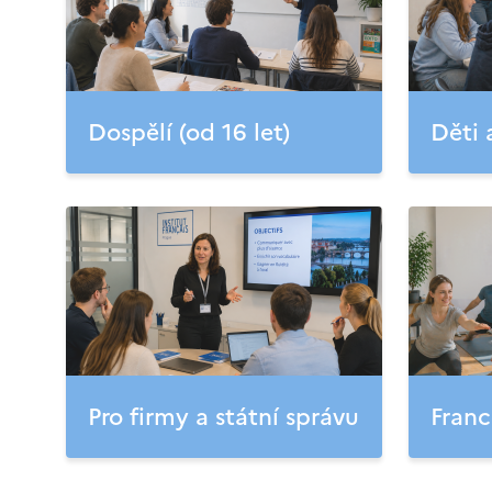
Dospělí (od 16 let)
Děti 
Pro firmy a státní správu
Franc