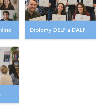
nline
Diplomy DELF a DALF
e