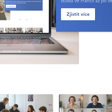
studia ve Francii až po v
Zjistit více