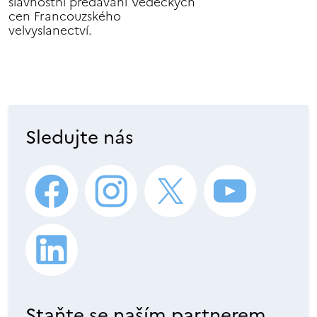
slavnostní předávání Vědeckých
cen Francouzského
velvyslanectví.
Sledujte nás
Staňte se naším partnerem