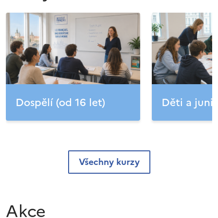
Dospělí (od 16 let)
Děti a junio
Všechny kurzy
Akce