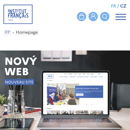
FR
/
CZ
IFP
›
Homepage