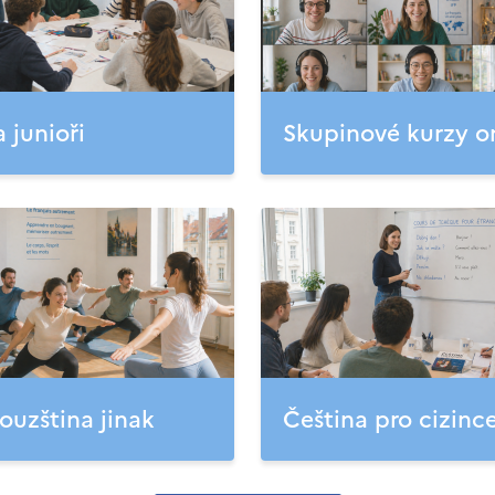
a junioři
Skupinové kurzy o
ouzština jinak
Čeština pro cizinc