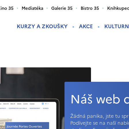
ino 35
Mediatéka
Galerie 35
Bistro 35
Knihkupec
KURZY A ZKOUŠKY
AKCE
KULTURN
Náš web d
Žádná panika, jste tu s
Podívejte se na naší nab