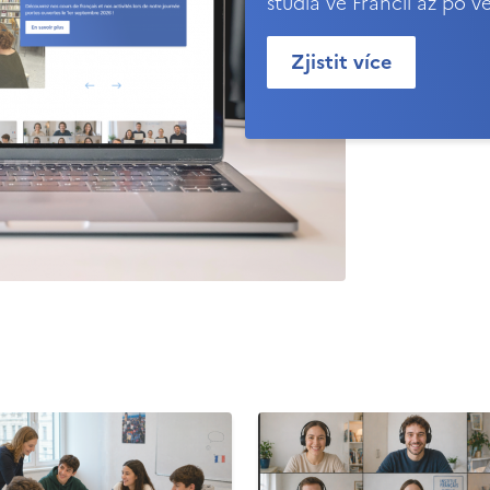
studia ve Francii až po v
Zjistit více