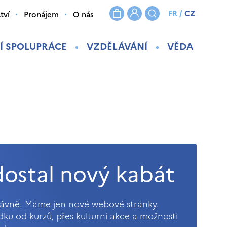
FR
/
CZ
tví
Pronájem
O nás
Í SPOLUPRÁCE
VZDĚLÁVÁNÍ
VĚDA
ostal nový kabát
právně. Máme jen nové webové stránky.
ídku od kurzů, přes kulturní akce a možnosti