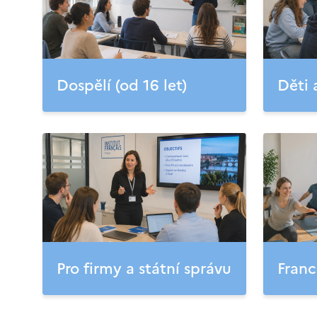
Dospělí (od 16 let)
Děti 
Pro firmy a státní správu
Franc