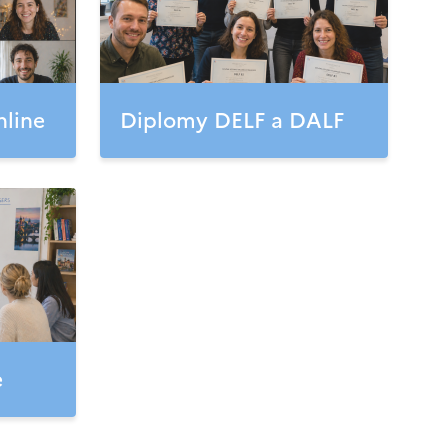
nline
Diplomy DELF a DALF
e