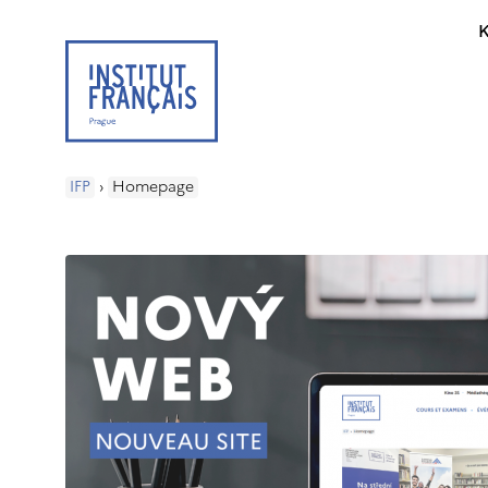
K
IFP
›
Homepage