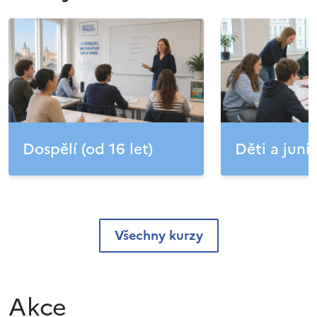
Dospělí (od 16 let)
Děti a junio
Všechny kurzy
Akce