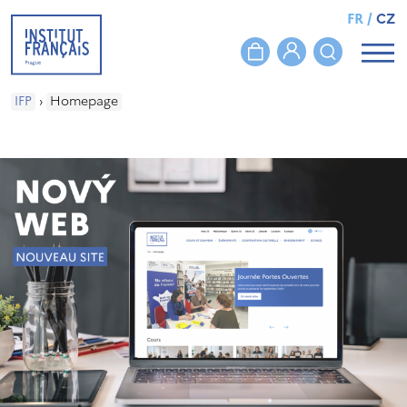
FR
/
CZ
IFP
›
Homepage