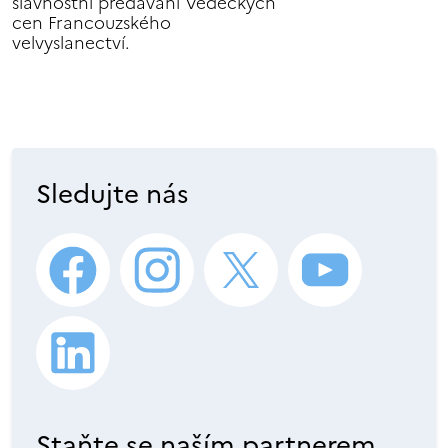
slavnostní předávání Vědeckých
cen Francouzského
velvyslanectví.
Sledujte nás
Staňte se naším partnerem