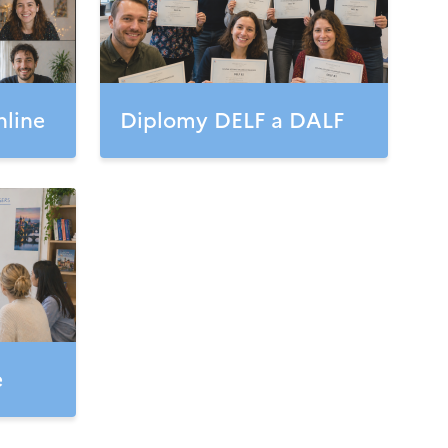
nline
Diplomy DELF a DALF
e