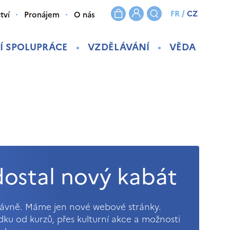
FR
/
CZ
tví
Pronájem
O nás
Í SPOLUPRÁCE
VZDĚLÁVÁNÍ
VĚDA
ostal nový kabát
právně. Máme jen nové webové stránky.
ídku od kurzů, přes kulturní akce a možnosti