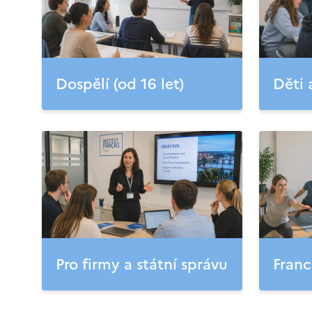
Dospělí (od 16 let)
Děti 
Pro firmy a státní správu
Franc