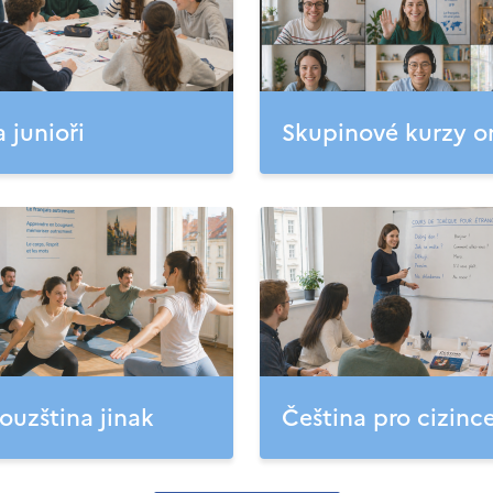
a junioři
Skupinové kurzy o
ouzština jinak
Čeština pro cizinc