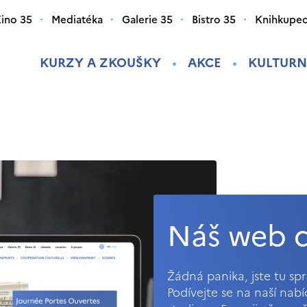
ino 35
Mediatéka
Galerie 35
Bistro 35
Knihkupec
KURZY A ZKOUŠKY
AKCE
KULTURN
Náš web d
Žádná panika, jste tu s
Podívejte se na naší nab