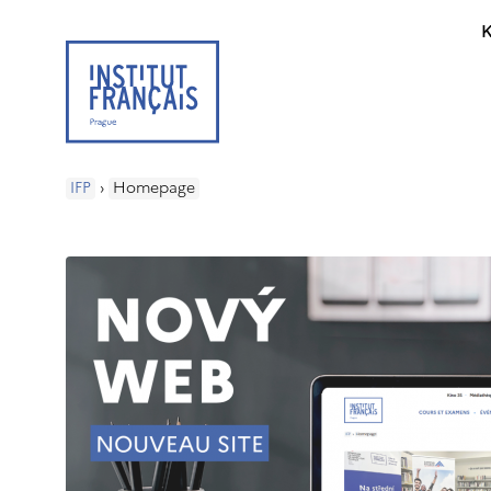
K
IFP
›
Homepage