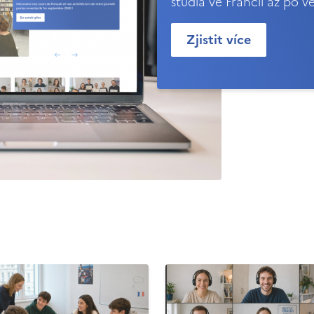
studia ve Francii až po v
Zjistit více