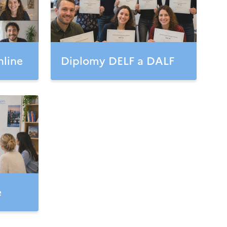
nline
Diplomy DELF a DALF
e