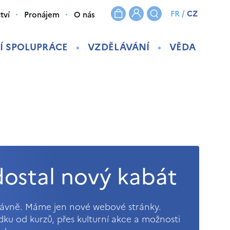
FR
/
CZ
tví
Pronájem
O nás
Í SPOLUPRÁCE
VZDĚLÁVÁNÍ
VĚDA
ostal nový kabát
právně. Máme jen nové webové stránky.
ídku od kurzů, přes kulturní akce a možnosti