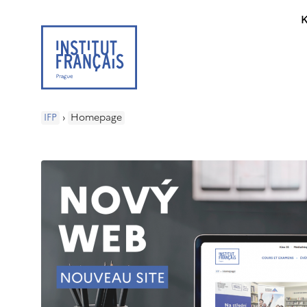
K
IFP
›
Homepage