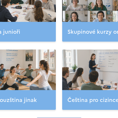
a junioři
Skupinové kurzy o
ouzština jinak
Čeština pro cizinc