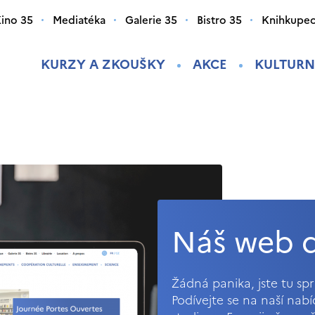
ino 35
Mediatéka
Galerie 35
Bistro 35
Knihkupec
KURZY A ZKOUŠKY
AKCE
KULTURN
Náš web d
Žádná panika, jste tu s
Podívejte se na naší nab