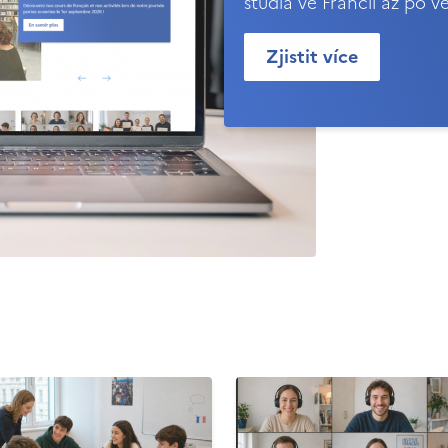
studia ve Francii až po v
Zjistit více