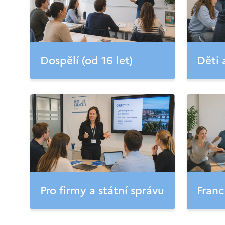
Dospělí (od 16 let)
Děti 
Pro firmy a státní správu
Franc