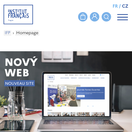
FR
/
CZ
IFP
›
Homepage