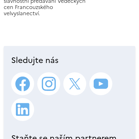
slavnostní předávání Vědeckých
cen Francouzského
velvyslanectví.
Sledujte nás
Staňte se naším partnerem