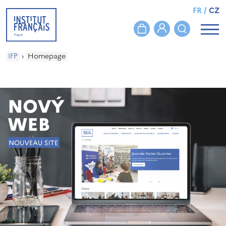
FR
/
CZ
IFP
›
Homepage