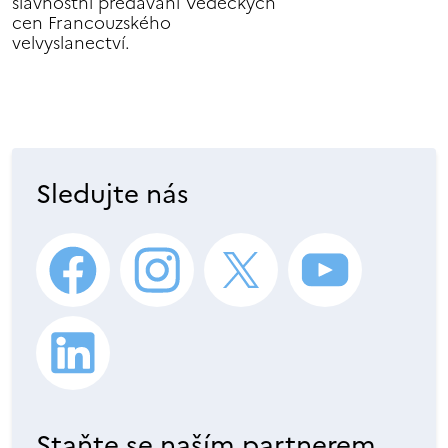
slavnostní předávání Vědeckých
cen Francouzského
velvyslanectví.
Sledujte nás
Staňte se naším partnerem