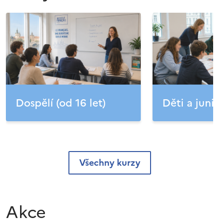
Dospělí (od 16 let)
Děti a junio
Všechny kurzy
Akce