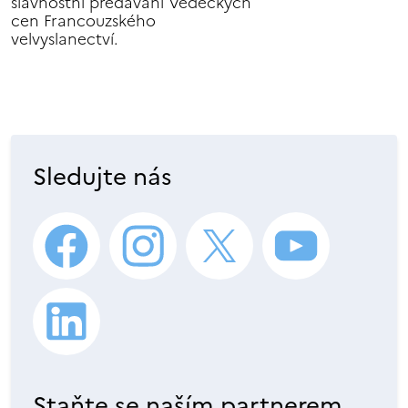
slavnostní předávání Vědeckých
cen Francouzského
velvyslanectví.
Sledujte nás
Staňte se naším partnerem