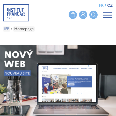
FR
/
CZ
IFP
›
Homepage