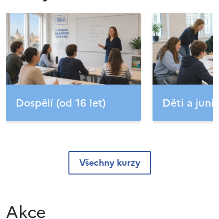
Dospělí (od 16 let)
Děti a junio
Všechny kurzy
Akce