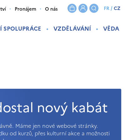
FR
/
CZ
tví
Pronájem
O nás
Í SPOLUPRÁCE
VZDĚLÁVÁNÍ
VĚDA
ostal nový kabát
právně. Máme jen nové webové stránky.
ídku od kurzů, přes kulturní akce a možnosti