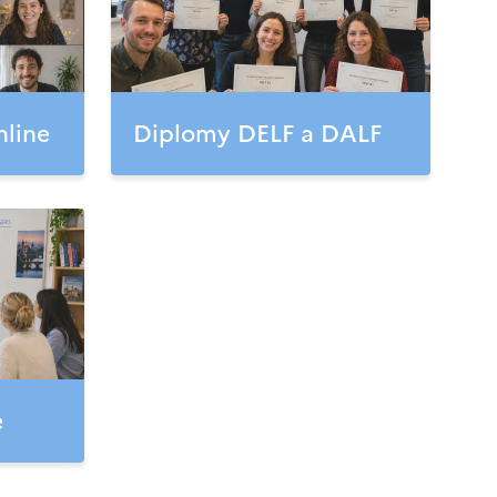
nline
Diplomy DELF a DALF
e