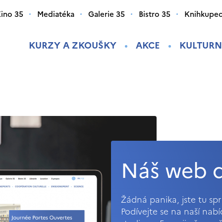
ino 35
Mediatéka
Galerie 35
Bistro 35
Knihkupec
KURZY A ZKOUŠKY
AKCE
KULTURN
Náš web d
Žádná panika, jste tu s
Podívejte se na naší nab