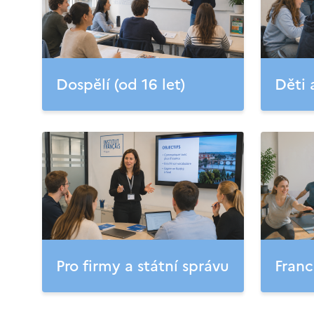
Dospělí (od 16 let)
Děti 
Pro firmy a státní správu
Franc