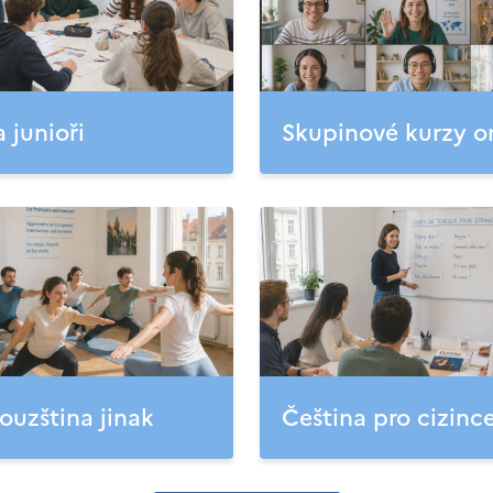
a junioři
Skupinové kurzy o
ouzština jinak
Čeština pro cizinc