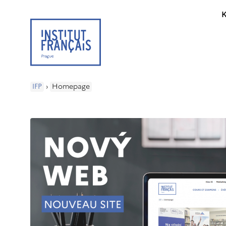
K
IFP
›
Homepage