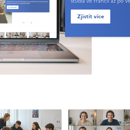
studia ve Francii až po v
Zjistit více