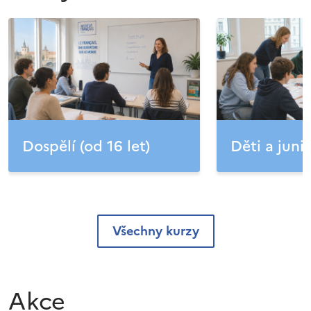
Dospělí (od 16 let)
Děti a junio
Všechny kurzy
Akce