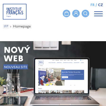
FR
/
CZ
IFP
›
Homepage