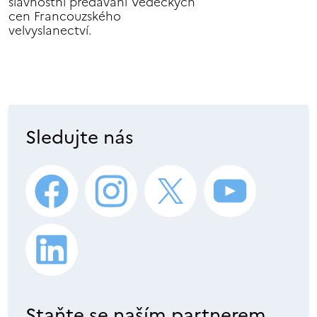
slavnostní předávání Vědeckých
cen Francouzského
velvyslanectví.
Sledujte nás
Staňte se naším partnerem