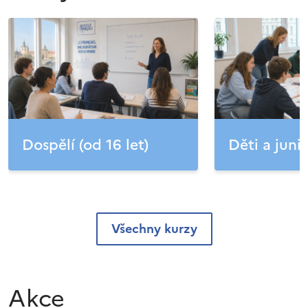
Dospělí (od 16 let)
Děti a junio
Všechny kurzy
Akce