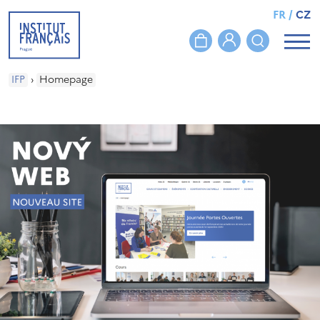
FR
/
CZ
IFP
›
Homepage