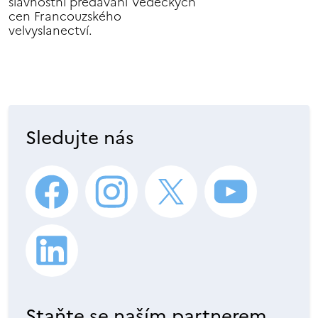
slavnostní předávání Vědeckých
cen Francouzského
velvyslanectví.
Sledujte nás
Staňte se naším partnerem