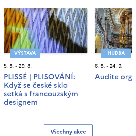
VÝSTAVA
HUDBA
5. 8. - 29. 8.
6. 8. - 24. 9.
PLISSÉ | PLISOVÁNÍ:
Audite org
Když se české sklo
setká s francouzským
designem
Všechny akce