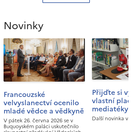
Novinky
Přijďte si v
Francouzské
vlastní pla
velvyslanectví ocenilo
mediatéky I
mladé vědce a vědkyně
Další novinka v 
V pátek 26. června 2026 se v
Buquoyském paláci uskutečnilo