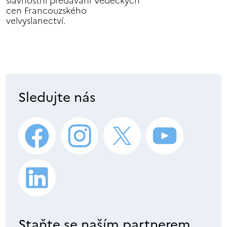
slavnostní předávání Vědeckých
cen Francouzského
velvyslanectví.
Sledujte nás
Staňte se naším partnerem