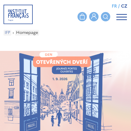
FR
/
CZ
IFP
›
Homepage