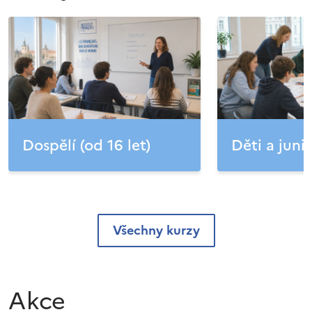
Dospělí (od 16 let)
Děti a junio
Všechny kurzy
Akce