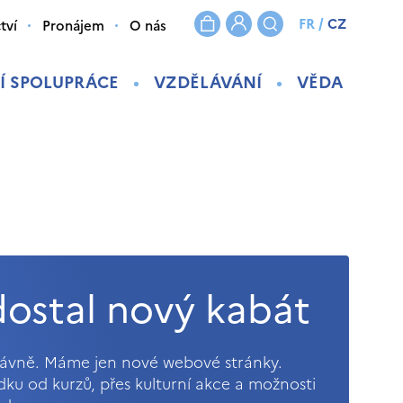
FR
/
CZ
tví
Pronájem
O nás
Í SPOLUPRÁCE
VZDĚLÁVÁNÍ
VĚDA
ostal nový kabát
právně. Máme jen nové webové stránky.
ídku od kurzů, přes kulturní akce a možnosti