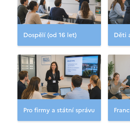
Dospělí (od 16 let)
Děti 
Pro firmy a státní správu
Franc