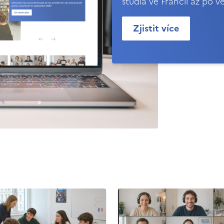
studia ve Francii až po v
Zjistit více