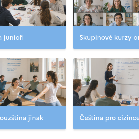
a junioři
Skupinové kurzy o
ouzština jinak
Čeština pro cizinc