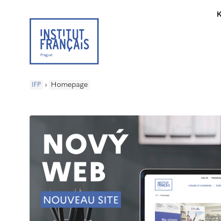
K
IFP
›
Homepage