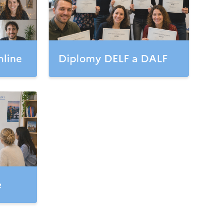
nline
Diplomy DELF a DALF
e