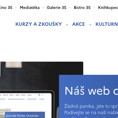
ino 35
Mediatéka
Galerie 35
Bistro 35
Knihkupec
KURZY A ZKOUŠKY
AKCE
KULTURN
Náš web d
Žádná panika, jste tu s
Podívejte se na naší nab