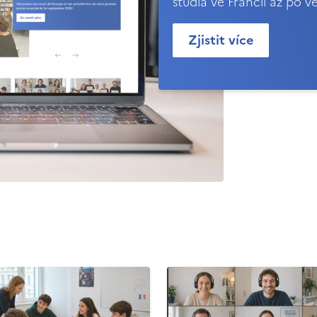
studia ve Francii až po v
Zjistit více