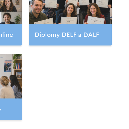
nline
Diplomy DELF a DALF
e