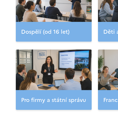
Dospělí (od 16 let)
Děti 
Pro firmy a státní správu
Franc