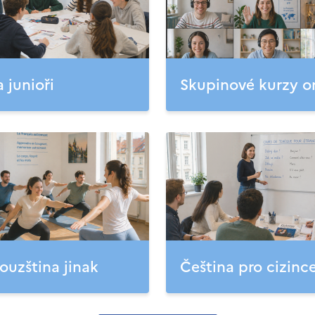
a junioři
Skupinové kurzy o
ouzština jinak
Čeština pro cizinc