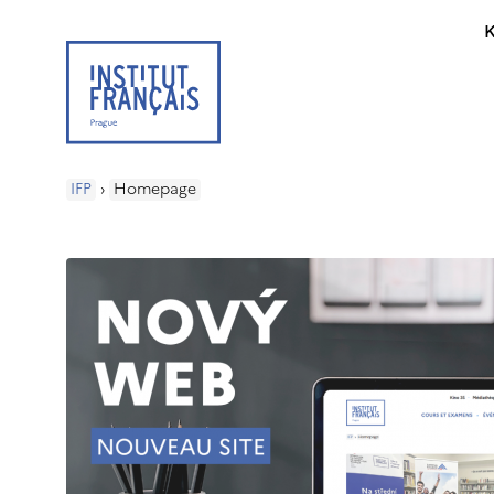
K
IFP
›
Homepage