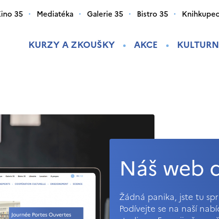
ino 35
Mediatéka
Galerie 35
Bistro 35
Knihkupec
KURZY A ZKOUŠKY
AKCE
KULTURN
Náš web d
Žádná panika, jste tu s
Podívejte se na naší nab