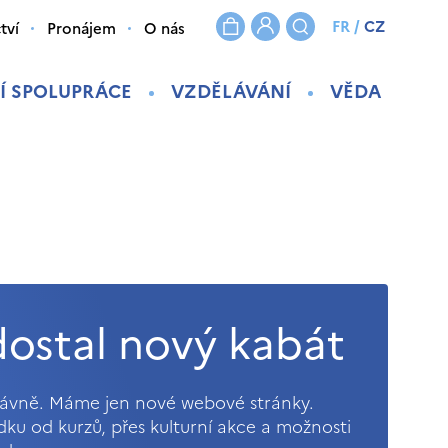
FR
/
CZ
tví
Pronájem
O nás
Í SPOLUPRÁCE
VZDĚLÁVÁNÍ
VĚDA
ostal nový kabát
právně. Máme jen nové webové stránky.
ídku od kurzů, přes kulturní akce a možnosti