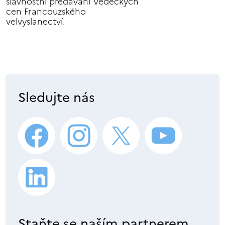
slavnostní předávání Vědeckých
cen Francouzského
velvyslanectví.
Sledujte nás
Staňte se naším partnerem