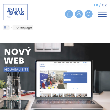
FR
/
CZ
IFP
›
Homepage