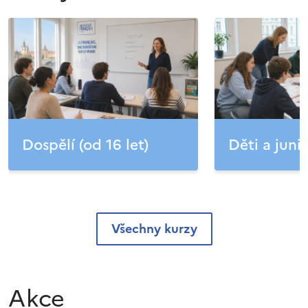
Dospělí (od 16 let)
Děti a junio
Všechny kurzy
Akce