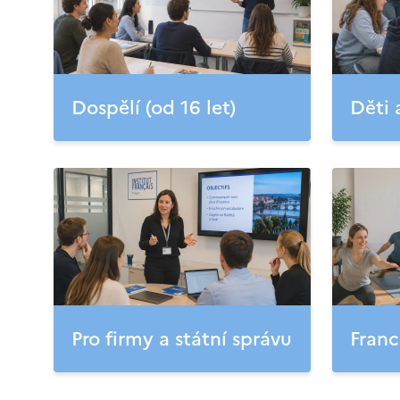
Dospělí (od 16 let)
Děti 
Pro firmy a státní správu
Franc