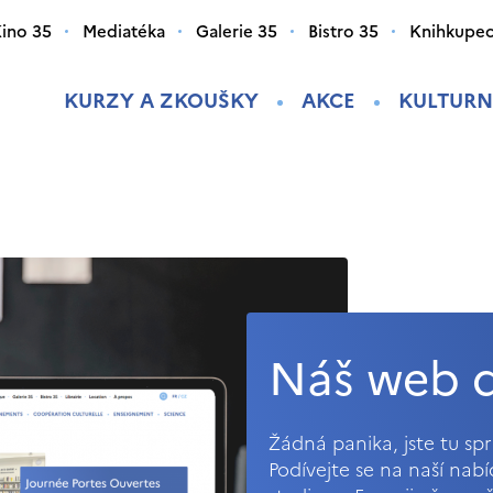
ino 35
Mediatéka
Galerie 35
Bistro 35
Knihkupec
KURZY A ZKOUŠKY
AKCE
KULTURN
Náš web d
Žádná panika, jste tu s
Podívejte se na naší nab