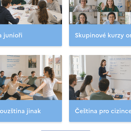
a junioři
Skupinové kurzy o
ouzština jinak
Čeština pro cizinc