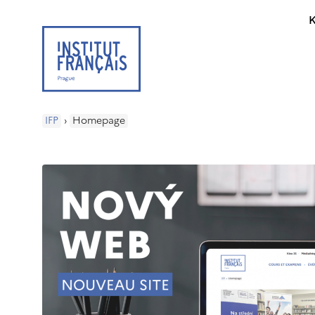
K
IFP
›
Homepage