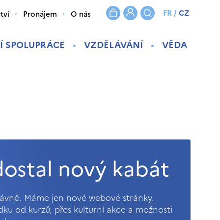
FR
/
CZ
tví
Pronájem
O nás
Í SPOLUPRÁCE
VZDĚLÁVÁNÍ
VĚDA
ostal nový kabát
právně. Máme jen nové webové stránky.
ídku od kurzů, přes kulturní akce a možnosti