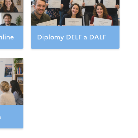
nline
Diplomy DELF a DALF
e