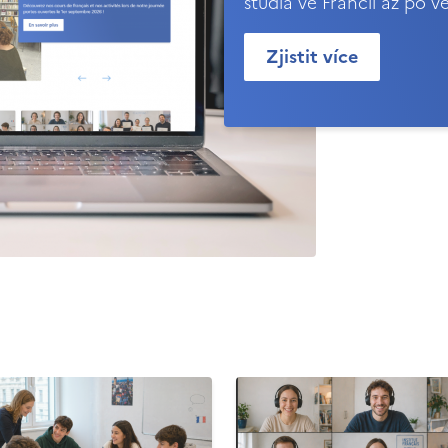
studia ve Francii až po v
Zjistit více