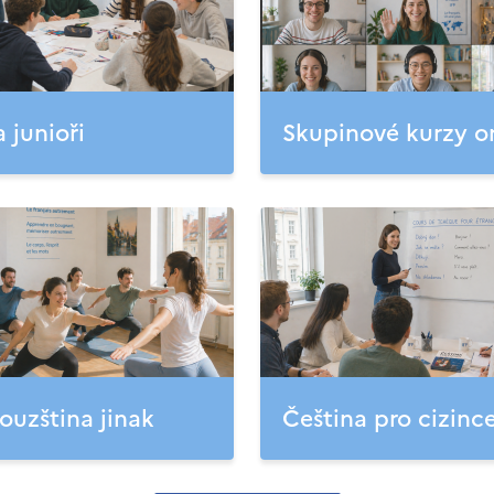
a junioři
Skupinové kurzy o
ouzština jinak
Čeština pro cizinc