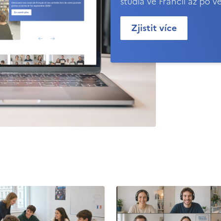
studia ve Francii až po v
Zjistit více