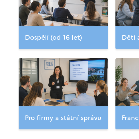
Dospělí (od 16 let)
Děti 
Pro firmy a státní správu
Franc