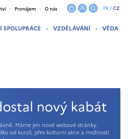
FR
/
CZ
tví
Pronájem
O nás
Í SPOLUPRÁCE
VZDĚLÁVÁNÍ
VĚDA
ostal nový kabát
právně. Máme jen nové webové stránky.
ídku od kurzů, přes kulturní akce a možnosti