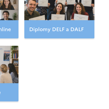
nline
Diplomy DELF a DALF
e