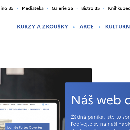
ino 35
Mediatéka
Galerie 35
Bistro 35
Knihkupec
KURZY A ZKOUŠKY
AKCE
KULTURN
Náš web d
Žádná panika, jste tu s
Podívejte se na naší nab