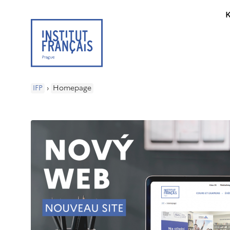
K
IFP
›
Homepage