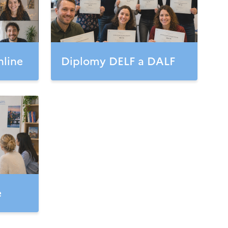
nline
Diplomy DELF a DALF
e