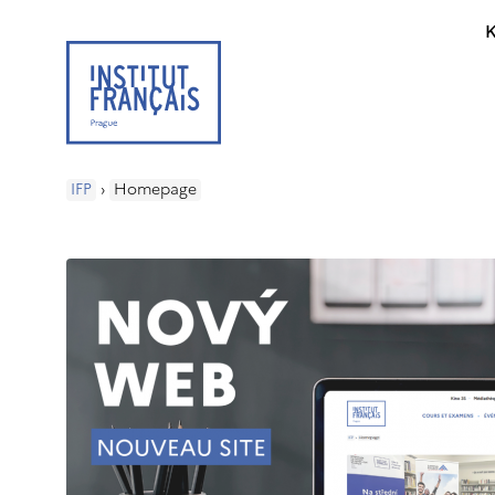
K
IFP
›
Homepage