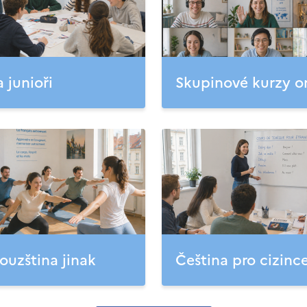
a junioři
Skupinové kurzy o
ouzština jinak
Čeština pro cizinc