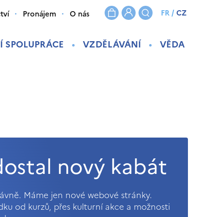
FR
/
CZ
tví
Pronájem
O nás
Í SPOLUPRÁCE
VZDĚLÁVÁNÍ
VĚDA
ostal nový kabát
právně. Máme jen nové webové stránky.
ídku od kurzů, přes kulturní akce a možnosti