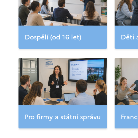
Dospělí (od 16 let)
Děti 
Pro firmy a státní správu
Franc