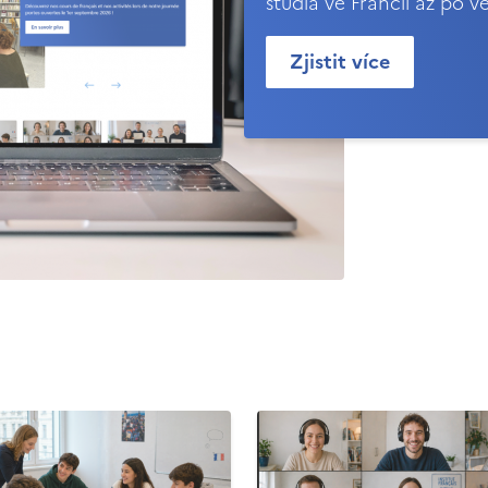
studia ve Francii až po v
Zjistit více