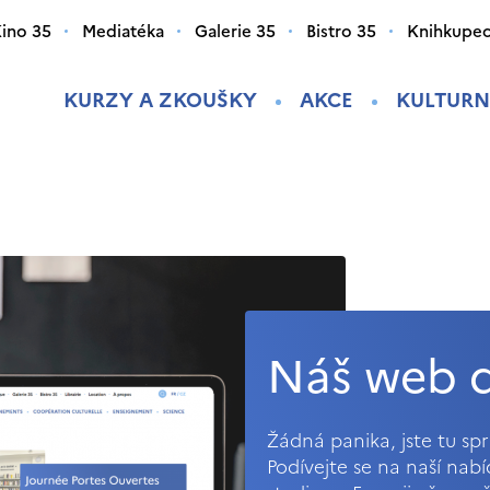
ino 35
Mediatéka
Galerie 35
Bistro 35
Knihkupec
KURZY A ZKOUŠKY
AKCE
KULTURN
Náš web d
Žádná panika, jste tu s
Podívejte se na naší nab