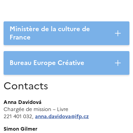
Ministère de la culture de
France
Bureau Europe Créative
Contacts
Anna Davidová
Chargée de mission – Livre
221 401 032,
anna.davidova@ifp.cz
Simon Gilmer