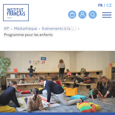
FR
/
CZ
IFP
›
Médiathèque
›
Evénements à la médiathèque
›
Programme pour les enfants