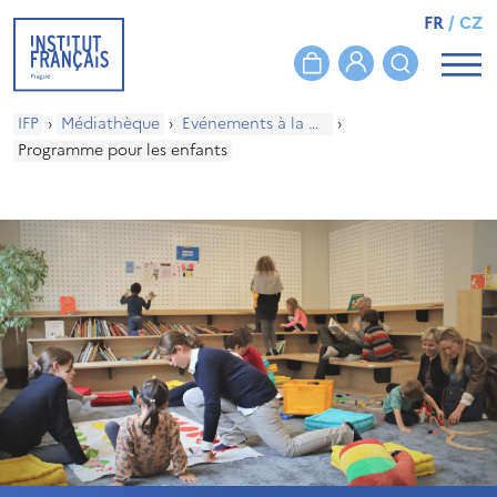
FR
/
CZ
IFP
›
Médiathèque
›
Evénements à la médiathèque
›
Programme pour les enfants