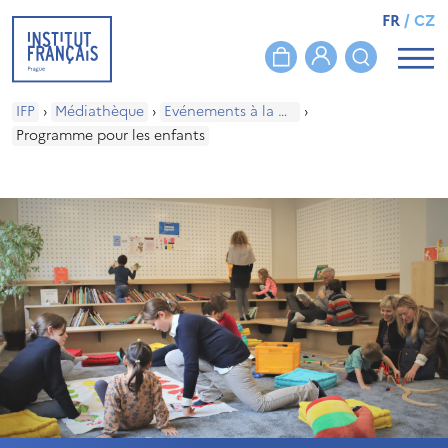
FR
/
CZ
IFP
›
Médiathèque
›
Evénements à la médiathèque
›
Programme pour les enfants