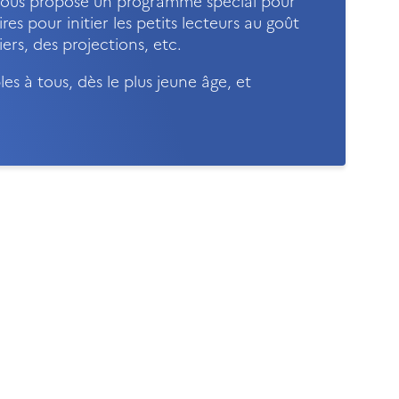
ous propose un programme spécial pour
ires pour initier les petits lecteurs au goût
iers, des projections, etc.
les à tous, dès le plus jeune âge, et