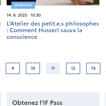
JEUNESSE
14. 6. 2025 10:30
c
L’Atelier des petit.e.s philosophes
: Comment Husserl sauva la
conscience
9
10
11
12
13
Obtenez l'IF Pass