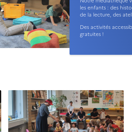
Notre médiathèque v
les enfants : des histo
de la lecture, des atel
Des activités accessib
gratuites !