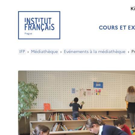
K
COURS ET E
IFP
›
Médiathèque
›
Evénements à la médiathèque
›
P