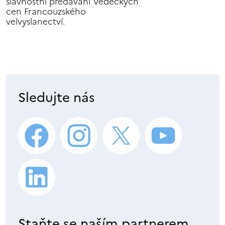
slavnostní předávání Vědeckých
cen Francouzského
velvyslanectví.
Sledujte nás
Staňte se naším partnerem