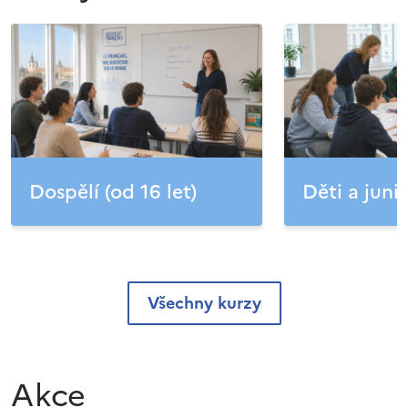
Dospělí (od 16 let)
Děti a junio
Všechny kurzy
Akce