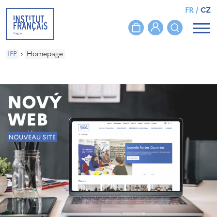
FR
/
CZ
IFP
›
Homepage