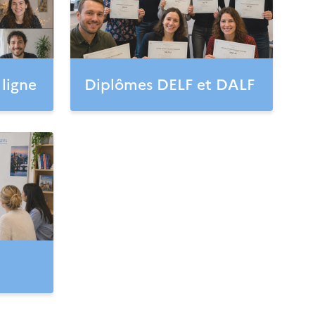
 ligne
Diplômes DELF et DALF