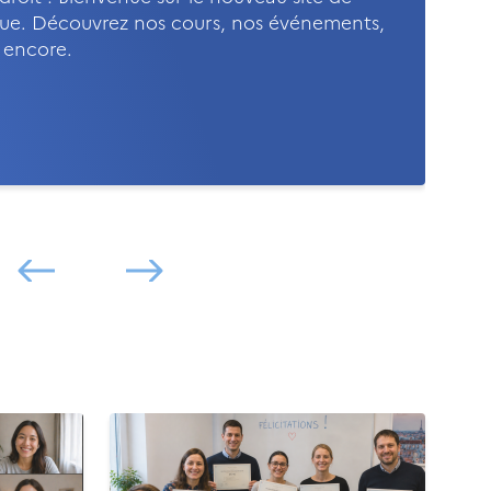
rague. Découvrez nos cours, nos événements,
s encore.