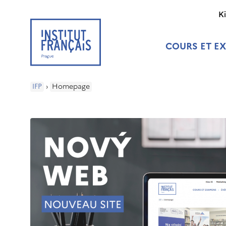
K
COURS ET E
IFP
›
Homepage
tes.