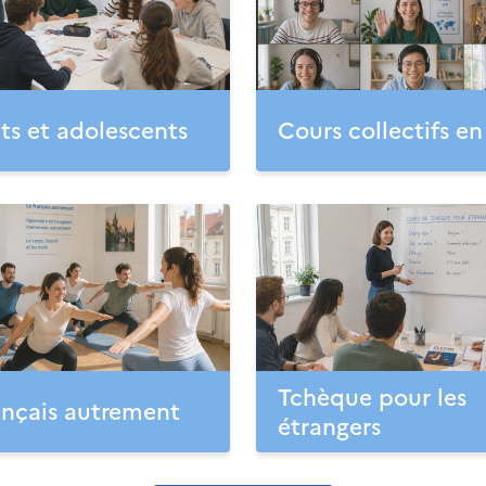
ts et adolescents
Cours collectifs en
Tchèque pour les
ançais autrement
étrangers