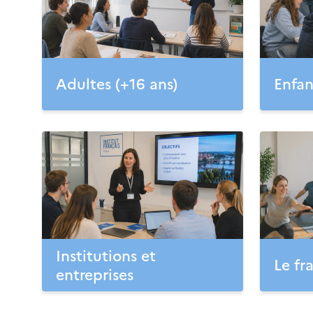
Adultes (+16 ans)
Enfan
Institutions et
Le fr
entreprises