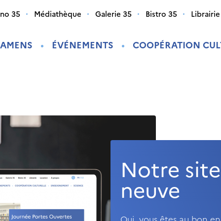
ino 35
Médiathèque
Galerie 35
Bistro 35
Librairie
XAMENS
ÉVÉNEMENTS
COOPÉRATION CUL
Notre site
neuve
Oui, vous êtes au bon en