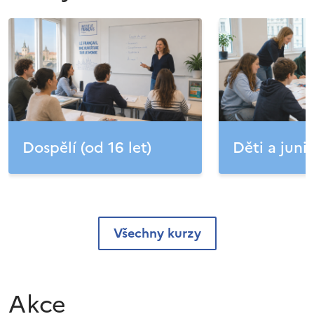
Dospělí (od 16 let)
Děti a junio
Všechny kurzy
Akce