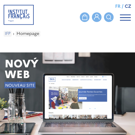
FR
/
CZ
IFP
›
Homepage