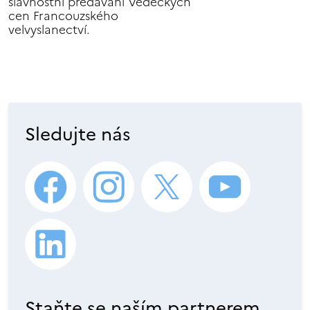
slavnostní předávání Vědeckých
cen Francouzského
velvyslanectví.
Sledujte nás
Staňte se naším partnerem