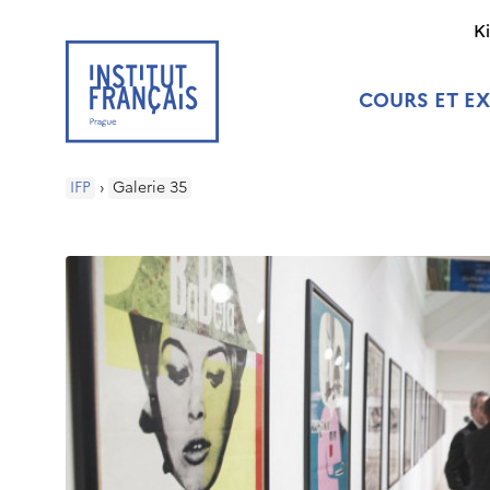
K
COURS ET E
IFP
›
Galerie 35