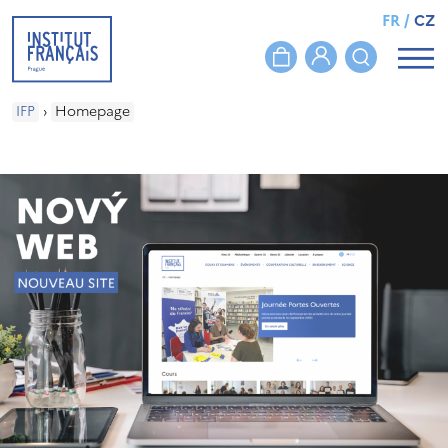
FR
/
CZ
IFP
›
Homepage