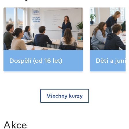
Dospělí (od 16 let)
Děti a junio
Všechny kurzy
Akce