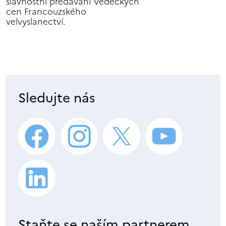
slavnostní předávání Vědeckých
cen Francouzského
velvyslanectví.
Sledujte nás
Staňte se naším partnerem