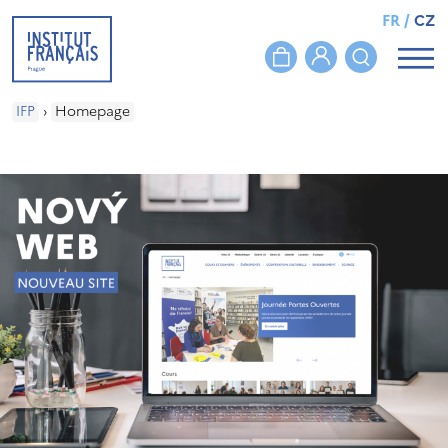
FR
/
CZ
IFP
›
Homepage