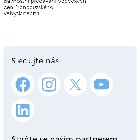
slavnostní předávání Vědeckých
cen Francouzského
velvyslanectví.
Sledujte nás
Staňte se naším partnerem