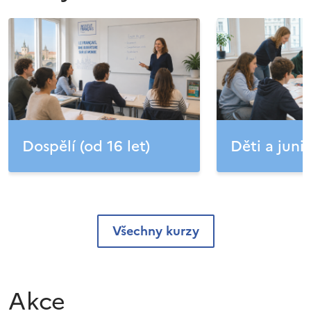
Dospělí (od 16 let)
Děti a junio
Všechny kurzy
Akce