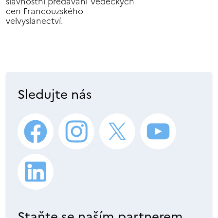
slavnostní předávání Vědeckých
cen Francouzského
velvyslanectví.
Sledujte nás
Staňte se naším partnerem