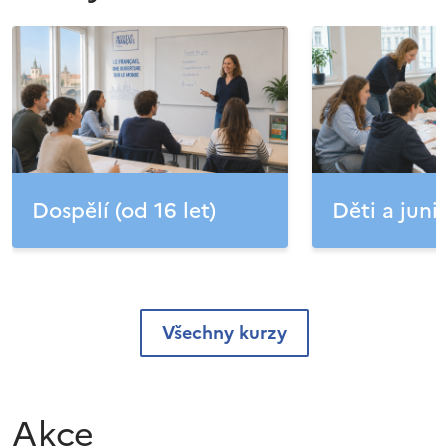
Dospělí (od 16 let)
Děti a junio
Všechny kurzy
Akce