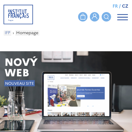
FR
/
CZ
IFP
›
Homepage