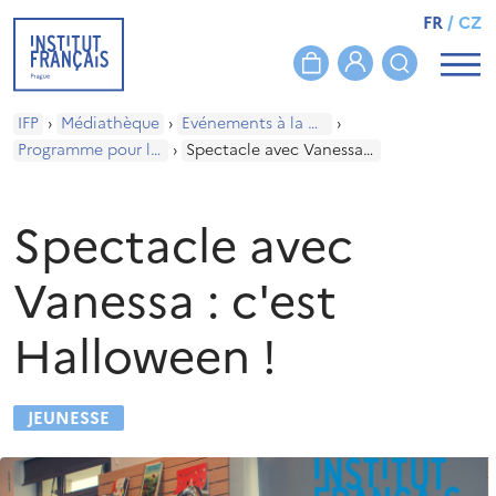
FR
/
CZ
IFP
›
Médiathèque
›
Evénements à la médiathèque
›
Programme pour les enfants
›
Spectacle avec Vanessa : c'est Halloween !
Spectacle avec
Vanessa : c'est
Halloween !
JEUNESSE