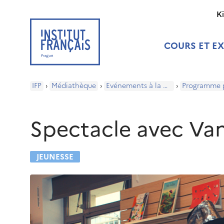
K
COURS ET E
IFP
›
Médiathèque
›
Evénements à la médiathèque
›
Spectacle avec Van
JEUNESSE