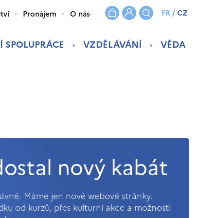
FR
/
CZ
tví
Pronájem
O nás
Í SPOLUPRÁCE
VZDĚLÁVÁNÍ
VĚDA
ostal nový kabát
právně. Máme jen nové webové stránky.
ídku od kurzů, přes kulturní akce a možnosti