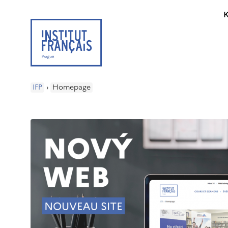
K
IFP
›
Homepage