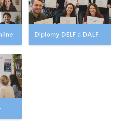
nline
Diplomy DELF a DALF
e