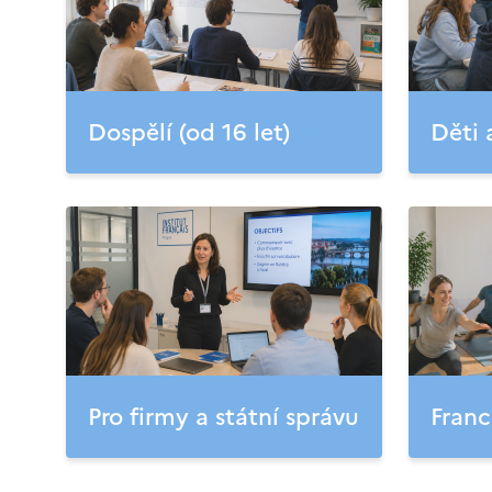
Dospělí (od 16 let)
Děti 
Pro firmy a státní správu
Franc