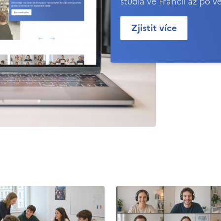
studia ve Francii až po v
Zjistit více