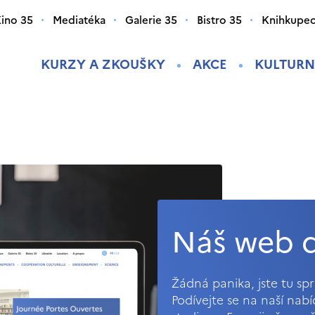
ino 35
Mediatéka
Galerie 35
Bistro 35
Knihkupec
KURZY A ZKOUŠKY
AKCE
KULTURN
Náš web d
Žádná panika, jste tu s
Podívejte se na naší nab