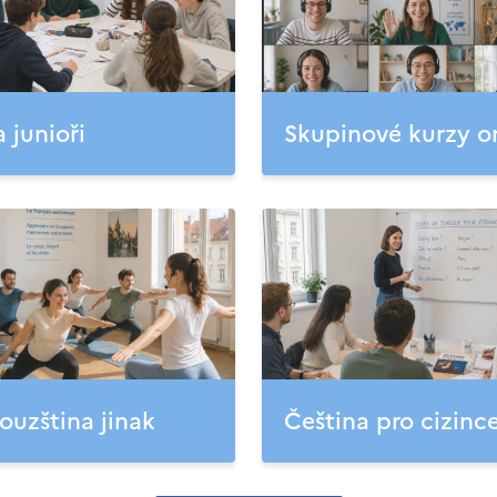
a junioři
Skupinové kurzy o
ouzština jinak
Čeština pro cizinc