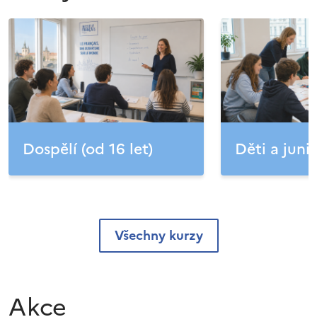
Dospělí (od 16 let)
Děti a junio
Všechny kurzy
Akce