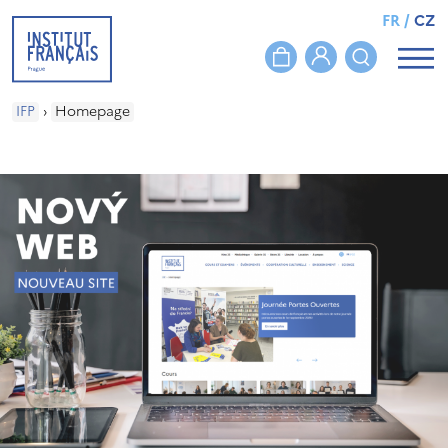
FR
/
CZ
IFP
›
Homepage